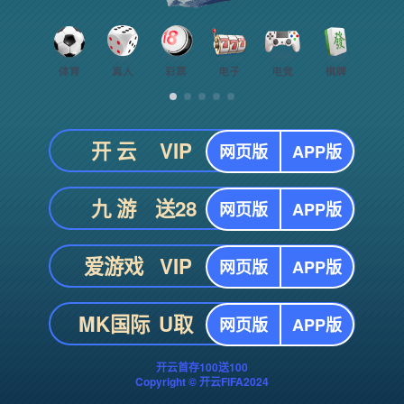
VIP
体育
送28
开 云
VIP
网页版
APP版
棋牌
VIP
体育
九 游
送28
网页版
APP版
电竞
U取
棋牌
爱游戏
VIP
网页版
APP版
U存
电竞
MK国际
U取
网页版
APP版
U存
开云首存100送100
Copyright © 开云FIFA2024